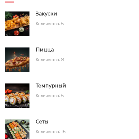
Закуски
Количество:
6
Пицца
Количество:
8
Темпурный
Количество:
6
Сеты
Количество:
16